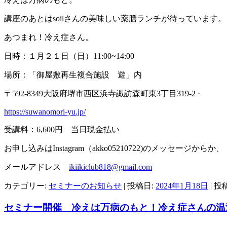
講座のあとはsoilさんの美味しい薬膳ランチが待っています。
あつまれ！冷え症さん。
日時：１月２１日（日）11:00~14:00
場所：「御屋敷再生複合施設 遊」内
〒592-8349大阪府堺市西区浜寺諏訪森町東3丁目319-2 ·
https://suwanomori-yu.jp/
受講料：6,600円 当日現金払い
お申し込みはInstagram（akko05210722)のメッセージからか、
メールアドレス
ikiikiclub818@gmail.com
カテゴリー:
セミナーのお知らせ
| 投稿日:
2024年1月18日
|
投
セミナー開催 冷えは万病のもと！冷え症さんの温