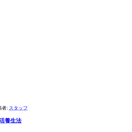
稿者:
スタッフ
活養生法