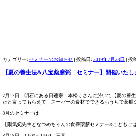
カテゴリー:
セミナーのお知らせ
| 投稿日:
2019年7月23日
|
投
【夏の養生法&八宝薬膳粥 セミナー】開催いたし
7月17日 明石にある日蓮宗 本松寺さんに於いて【夏の養
たと言ってもらえて スーパーの食材でできるおうちで薬膳
8月のセミナーは
【陽気妃先生となつめちゃんの食養薬膳セミナー&こどもご
8月18日 12:00～14:00 三宮