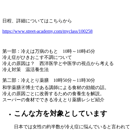
日程、詳細についてはこちらから
https://www.street-academy.com/myclass/100258
第一部：冷えは万病のもと 10時～10時45分
冷え症がひきおこす不調について
冷えの原因は？ 西洋医学と中医学の視点から考える
冷え対策 温活養生法
第二部：冷えとり薬膳 10時50分～11時30分
和学薬膳🄬博士である講師による食材の効能の話。
冷えの原因ごとに改善するための食養生を解説。
スーパーの食材でできる冷えとり薬膳レシピ紹介
こんな方を対象としています
日本では女性の約半数が冷え症に悩んでいると言われて