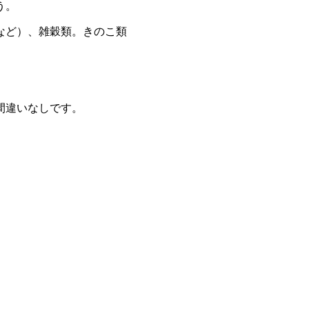
う。
など）、雑穀類。きのこ類
間違いなしです。