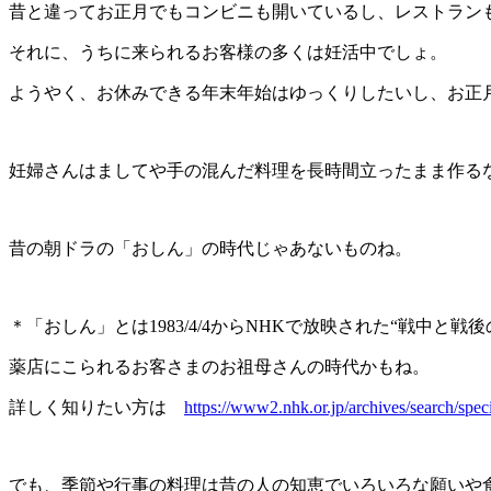
昔と違ってお正月でもコンビニも開いているし、レストラ
それに、うちに来られるお客様の多くは妊活中でしょ。
ようやく、お休みできる年末年始はゆっくりしたいし、お正
妊婦さんはましてや手の混んだ料理を長時間立ったまま作る
昔の朝ドラの「おしん」の時代じゃあないものね。
＊「おしん」とは1983/4/4からNHKで放映された“戦中と
薬店にこられるお客さまのお祖母さんの時代かもね。
詳しく知りたい方は
https://www2.nhk.or.jp/archives/search/spec
でも、季節や行事の料理は昔の人の知恵でいろいろな願いや