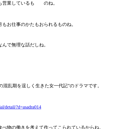
ンも営業しているも のね。
月もお仕事のかたもおられるものね。
なんで無理な話だしね。
戦後の混乱期を逞しく生きた女一代記”のドラマです。
ial/detail/?d=asadra014
食べ物の働きを考えて作ってこられているからね。